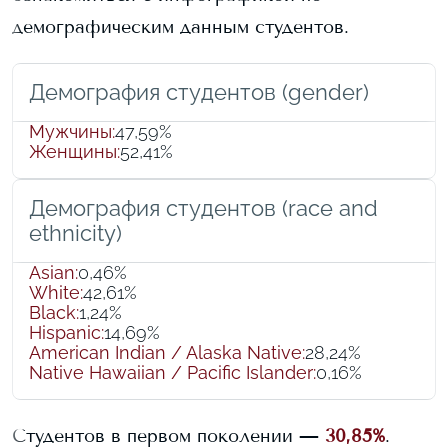
демографическим данным студентов.
Демография студентов (gender)
Мужчины
:
47,59%
Женщины
:
52,41%
Демография студентов (race and
ethnicity)
Asian
:
0,46%
White
:
42,61%
Black
:
1,24%
Hispanic
:
14,69%
American Indian / Alaska Native
:
28,24%
Native Hawaiian / Pacific Islander
:
0,16%
Студентов в первом поколении —
30,85%
.