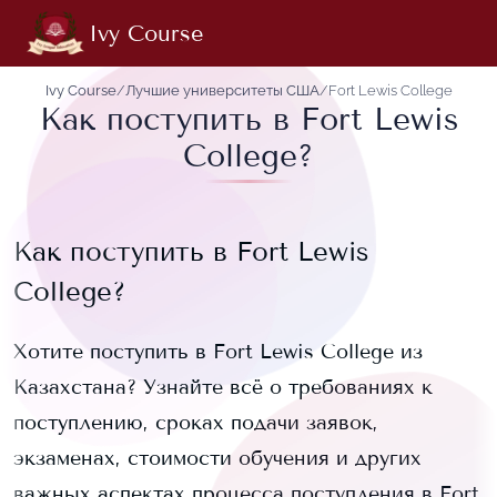
Ivy Course
Ivy Course
/
Лучшие университеты США
/
Fort Lewis College
Как поступить в Fort Lewis
College?
Как поступить в
Fort Lewis
College
?
Хотите поступить в
Fort Lewis College
из
Казахстана? Узнайте всё о требованиях к
поступлению, сроках подачи заявок,
экзаменах, стоимости обучения и других
важных аспектах процесса поступления в
Fort