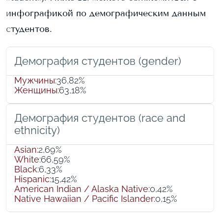
инфографикой по демографическим данным
студентов.
Демография студентов (gender)
Мужчины
:
36,82%
Женщины
:
63,18%
Демография студентов (race and
ethnicity)
Asian
:
2,69%
White
:
66,59%
Black
:
6,33%
Hispanic
:
15,42%
American Indian / Alaska Native
:
0,42%
Native Hawaiian / Pacific Islander
:
0,15%