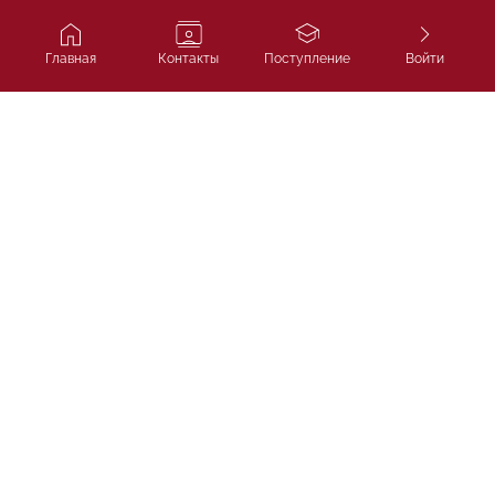
Главная
Контакты
Поступление
Войти
Ivy Course
Подготовка к SAT, IELTS и
поступлению в лучшие университеты
мира.
ТОО «Ivycourse.kz»
г. Алматы, Бостандыкский район, проспект Аль-
Фараби, дом 13, блок 1Б, офис 306
НАВИГАЦИЯ
Главная