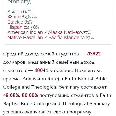
ethnicity)
Asian
:
1,62%
White
:
83,83%
Black
:
0,81%
Hispanic
:
4,58%
American Indian / Alaska Native
:
0,27%
Native Hawaiian / Pacific Islander
:
0,27%
Средний доход семей студентов —
53622
долларов, медианный семейный доход
студентов —
48044
долларов.
Показатель
приёма (Admission Rate) в
Faith Baptist Bible
College and Theological Seminary
составляет
49,68%
.
80,00%
поступивших студентов в
Faith
Baptist Bible College and Theological Seminary
успешно оканчивают свою программу