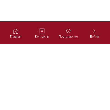
Главная
Контакты
Поступление
Войти
Ivy Course
Подготовка к SAT, IELTS и
поступлению в лучшие университеты
мира.