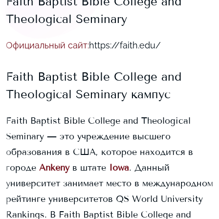
Faith Baptist Bible College and
Theological Seminary
Официальный сайт
:
https://faith.edu/
Faith Baptist Bible College and
Theological Seminary
кампус
Faith Baptist Bible College and Theological
Seminary
— это учреждение высшего
образования в США, которое находится в
городе
Ankeny
в штате
Iowa
. Данный
университет занимает
место в международном
рейтинге университетов QS World University
Rankings.
В
Faith Baptist Bible College and