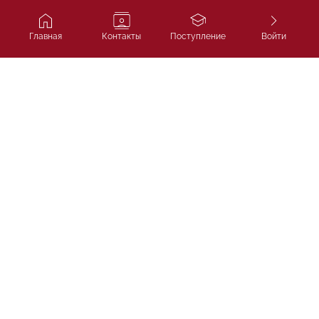
Главная
Контакты
Поступление
Войти
Ivy Course
Подготовка к SAT, IELTS и
поступлению в лучшие университеты
мира.
ТОО «Ivycourse.kz»
г. Алматы, Бостандыкский район, проспект Аль-
Фараби, дом 13, блок 1Б, офис 306
НАВИГАЦИЯ
Главная