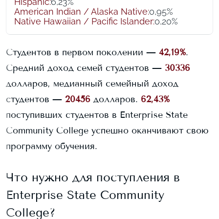
Hispanic
:
6,23%
American Indian / Alaska Native
:
0,95%
Native Hawaiian / Pacific Islander
:
0,20%
Студентов в первом поколении —
42,19%
.
Средний доход семей студентов —
30336
долларов, медианный семейный доход
студентов —
20456
долларов.
62,43%
поступивших студентов в
Enterprise State
Community College
успешно оканчивают свою
программу обучения.
Что нужно для поступления в
Enterprise State Community
College
?