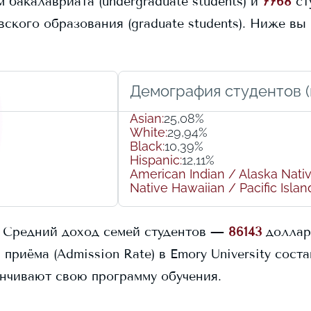
 бакалавриата (undergraduate students) и
7768
ст
кого образования (graduate students).
Ниже вы 
Демография студентов (r
Asian
:
25,08%
White
:
29,94%
Black
:
10,39%
Hispanic
:
12,11%
American Indian / Alaska Nati
Native Hawaiian / Pacific Islan
Средний доход семей студентов —
86143
доллар
 приёма (Admission Rate) в
Emory University
соста
нчивают свою программу обучения.