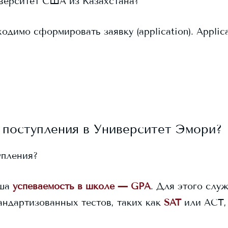
иверситет США из Казахстана?
одимо сформировать заявку (application). Applic
 поступления в
Университет Эмори
?
упления?
ша
успеваемость в школе — GPA
. Для этого служ
андартизованных тестов, таких как
SAT
или ACT,