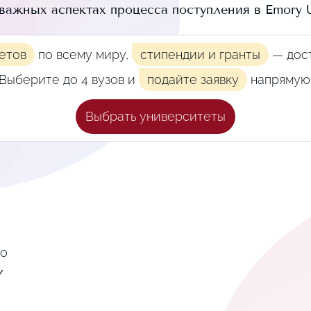
 важных аспектах процесса поступления в
Emory U
етов
по всему миру,
стипендии и гранты
— дост
Выберите до 4 вузов и
подайте заявку
напрямую
Выбрать университеты
то
/