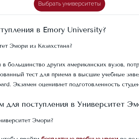
Выбрать университеты
ступления в
Emory University
?
тет Эмори
из Казахстана?
 и в большинство других американских вузов, пот
ованный тест для приема в высшие учебные заве
ard. Экзамен оценивает подготовленность студен
м для поступления в
Университет Эм
ниверситет Эмори
?
 чтобы пройти
бесплатные пробные уроки
по под