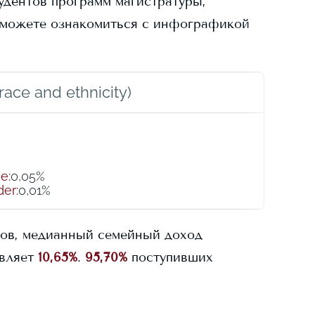
удентов программ магистратуры,
можете ознакомиться с инфографикой
ace and ethnicity)
ve
:
0,05%
der
:
0,01%
ов, медианный семейный доход
вляет
10,65%
.
95,70%
поступивших