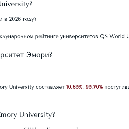
niversity
?
и
в 2026 году?
дународном рейтинге университетов QS World Uni
ерситет Эмори
?
ory University
составляет
10,65%
.
95,70%
поступив
mory University
?