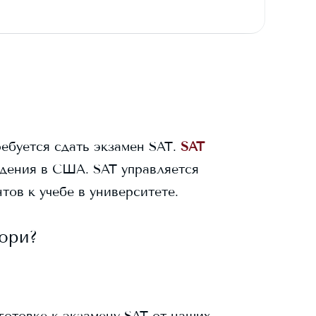
ребуется сдать экзамен SAT.
SAT
дения в США. SAT управляется
тов к учебе в университете.
ори
?
готовке к экзамену SAT от наших