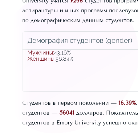
University
учатся
7298
студентов программ
аспирантуры и иных программ послевузовс
по демографическим данным студентов.
Демография студентов (gender)
Мужчины
:
43,16%
Женщины
:
56,84%
Студентов в первом поколении —
16,39%
.
студентов —
56041
долларов.
Показатель
студентов в
Emory University
успешно ока