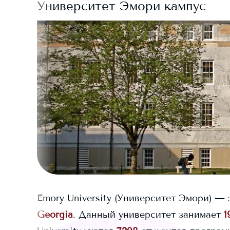
Университет Эмори
кампус
Emory University
(Университет Эмори)
— э
Georgia
. Данный университет занимает
1