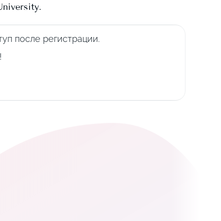
niversity
.
уп после регистрации.
!