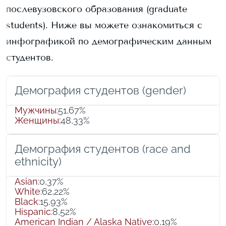
послевузовского образования (graduate
students).
Ниже вы можете ознакомиться с
инфографикой по демографическим данным
студентов.
Демография студентов (gender)
Мужчины
:
51,67%
Женщины
:
48,33%
Демография студентов (race and
ethnicity)
Asian
:
0,37%
White
:
62,22%
Black
:
15,93%
Hispanic
:
8,52%
American Indian / Alaska Native
:
0,19%