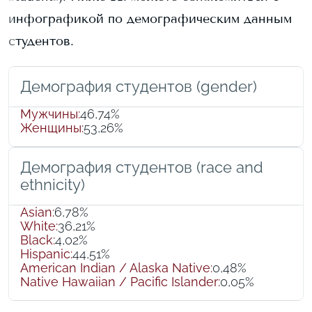
инфографикой по демографическим данным
студентов.
Демография студентов (gender)
Мужчины
:
46,74%
Женщины
:
53,26%
Демография студентов (race and
ethnicity)
Asian
:
6,78%
White
:
36,21%
Black
:
4,02%
Hispanic
:
44,51%
American Indian / Alaska Native
:
0,48%
Native Hawaiian / Pacific Islander
:
0,05%