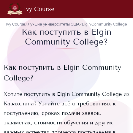
Ivy Course
Ivy Course
/
Лучшие университеты США
/
Elgin Community College
Как поступить в Elgin
Community College?
Как поступить в
Elgin Community
College
?
Хотите поступить в
Elgin Community College
из
Казахстана? Узнайте всё о требованиях к
поступлению, сроках подачи заявок,
экзаменах, стоимости обучения и других
важных аспектах процесса поступления в