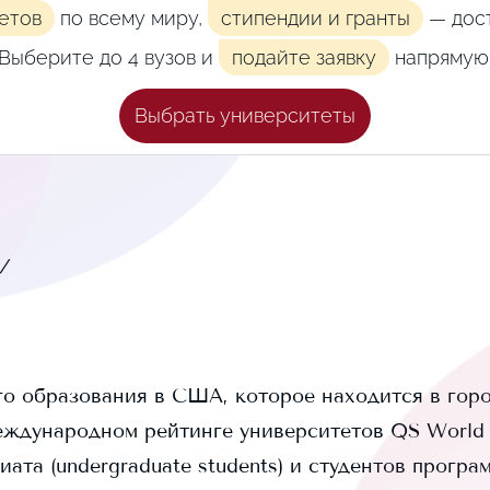
етов
по всему миру,
стипендии и гранты
— дост
Выберите до 4 вузов и
подайте заявку
напрямую
Выбрать университеты
u/
о образования в США, которое находится в гор
еждународном рейтинге университетов QS World U
ата (undergraduate students) и
студентов програ