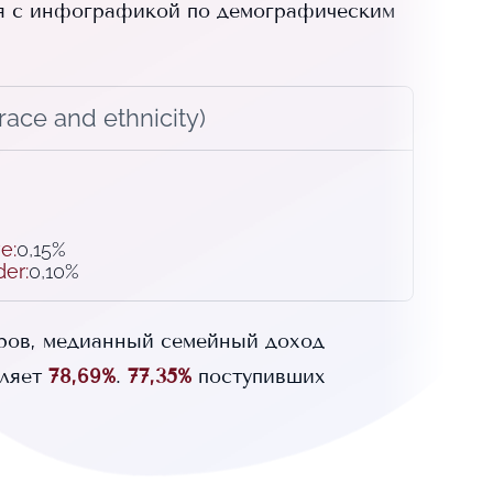
я с инфографикой по демографическим
ace and ethnicity)
ve
:
0,15%
der
:
0,10%
ров, медианный семейный доход
ляет
78,69%
.
77,35%
поступивших