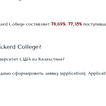
kerd College
составляет
78,69%
.
77,35%
поступивш
Eckerd College
?
иверситет США из Казахстана?
имо сформировать заявку (application). Applica