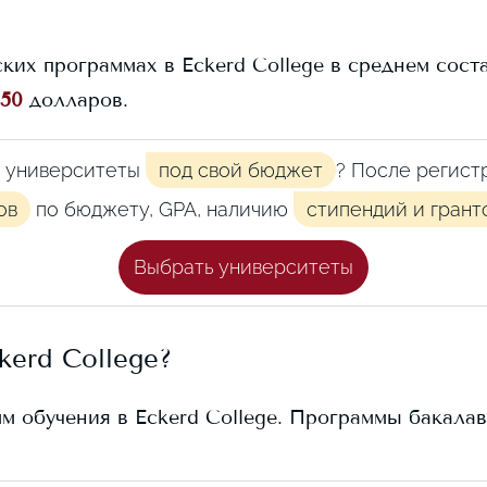
ских программах в
Eckerd College
в среднем сост
350
долларов.
 университеты
под свой бюджет
? После регист
ов
по бюджету, GPA, наличию
стипендий и грант
Выбрать университеты
kerd College
?
мм обучения в
Eckerd College
. Программы бакалав