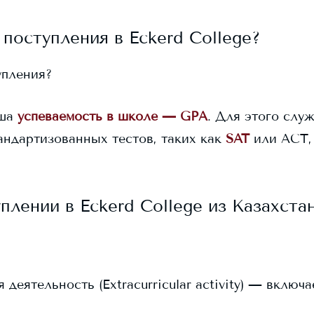
 поступления в
Eckerd College
?
упления?
ша
успеваемость в школе — GPA
. Для этого служ
андартизованных тестов, таких как
SAT
или ACT,
уплении в
Eckerd College
из Казахста
еятельность (Extracurricular activity) — включ