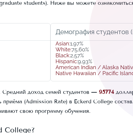
raduate students).
Ниже вы можете ознакомитьс
Демография студентов (r
Asian
:
1,97%
White
:
75,60%
Black
:
2,57%
Hispanic
:
9,93%
American Indian / Alaska Nati
Native Hawaiian / Pacific Islan
.
Средний доход семей студентов —
95774
долла
 приёма (Admission Rate) в
Eckerd College
состав
ивают свою программу обучения.
d College
?