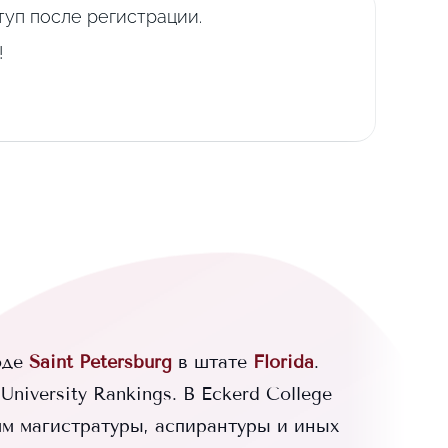
уп после регистрации.
!
оде
Saint Petersburg
в штате
Florida
.
niversity Rankings.
В
Eckerd College
мм магистратуры, аспирантуры и иных