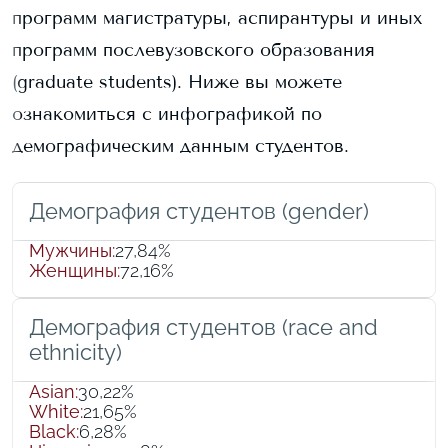
программ магистратуры, аспирантуры и иных
программ послевузовского образования
(graduate students).
Ниже вы можете
ознакомиться с инфографикой по
демографическим данным студентов.
Демография студентов (gender)
Мужчины
:
27,84%
Женщины
:
72,16%
Демография студентов (race and
ethnicity)
Asian
:
30,22%
White
:
21,65%
Black
:
6,28%