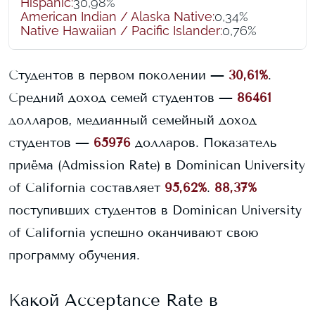
Hispanic
:
30,98%
American Indian / Alaska Native
:
0,34%
Native Hawaiian / Pacific Islander
:
0,76%
Студентов в первом поколении —
30,61%
.
Средний доход семей студентов —
86461
долларов, медианный семейный доход
студентов —
65976
долларов.
Показатель
приёма (Admission Rate) в
Dominican University
of California
составляет
95,62%
.
88,37%
поступивших студентов в
Dominican University
of California
успешно оканчивают свою
программу обучения.
Какой Acceptance Rate в