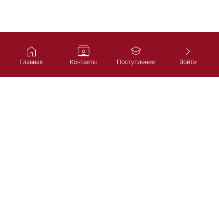
Главная
Контакты
Поступление
Войти
Ivy Course
Подготовка к SAT, IELTS и
поступлению в лучшие университеты
мира.
ТОО «Ivycourse.kz»