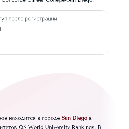
в
Concorde Career College-San Diego
.
уп после регистрации.
!
ое находится в городе
San Diego
в
тетов QS World University Rankings.
В