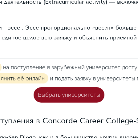
еятельность (Extracurricular activity) — включ
 - эссе . Эссе пропорционально «весит» больше в
 единое целое всю заявку и объяснить приемной
на поступление в зарубежный университет досту
олнить её онлайн
и подать заявку в университеты
Выбрать университеты
ступления в
Concorde Career College-
ege-San Diego
, как и в большинство других амери