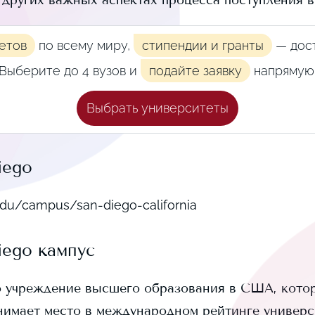
и других важных аспектах процесса поступления 
етов
по всему миру,
стипендии и гранты
— дост
Выберите до 4 вузов и
подайте заявку
напрямую
Выбрать университеты
iego
du/campus/san-diego-california
iego
кампус
 учреждение высшего образования в США, котор
нимает
место в международном рейтинге универси