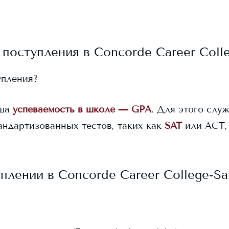
 поступления в
Concorde Career Coll
упления?
ша
успеваемость в школе — GPA
. Для этого служ
андартизованных тестов, таких как
SAT
или ACT,
уплении в
Concorde Career College-Sa