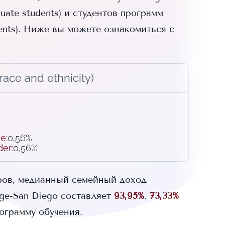
ate students) и
студентов программ
nts).
Ниже вы можете ознакомиться с
ace and ethnicity)
ve
:
0,56%
der
:
0,56%
ров, медианный семейный доход
ege-San Diego
составляет
93,95%
.
73,33%
ограмму обучения.