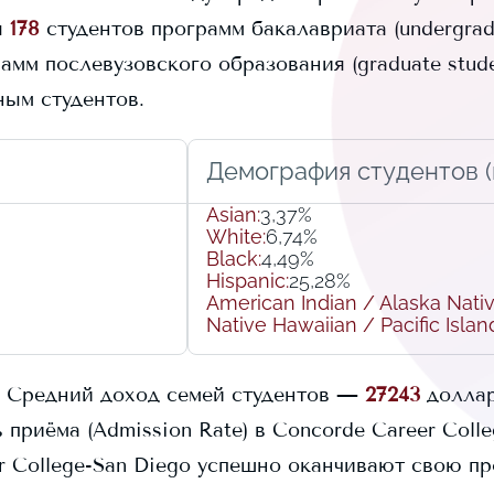
я
178
студентов программ бакалавриата (undergradu
мм послевузовского образования (graduate stude
ым студентов.
Демография студентов (r
Asian
:
3,37%
White
:
6,74%
Black
:
4,49%
Hispanic
:
25,28%
American Indian / Alaska Nati
Native Hawaiian / Pacific Islan
Средний доход семей студентов —
27243
долла
 приёма (Admission Rate) в
Concorde Career Coll
r College-San Diego
успешно оканчивают свою пр