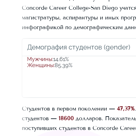
Concorde Career College-San Diego
учатс
магистратуры, аспирантуры и иных програ
инфографикой по демографическим данн
Демография студентов (gender)
Мужчины
:
14,61%
Женщины
:
85,39%
Студентов в первом поколении —
47,37%
.
студентов —
18600
долларов.
Показатель
поступивших студентов в
Concorde Caree