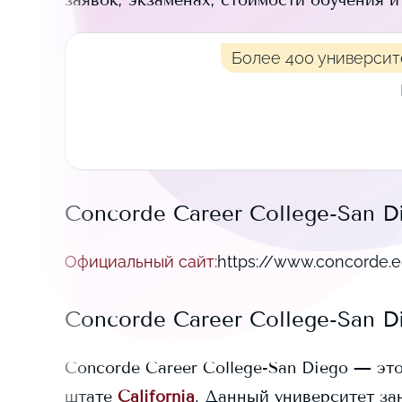
заявок, экзаменах, стоимости обучения 
Более 400 университ
Concorde Career College-San D
Официальный сайт
:
https://www.concorde.e
Concorde Career College-San D
Concorde Career College-San Diego
— это
штате
California
. Данный университет за