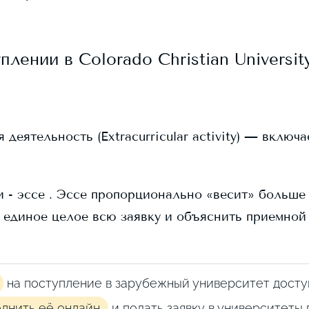
уплении в
Colorado Christian Universit
еятельность (Extracurricular activity) — включ
 - эссе . Эссе пропорционально «весит» больше в
 единое целое всю заявку и объяснить приемной
на поступление в зарубежный университет досту
олнить её онлайн
и подать заявку в университеты