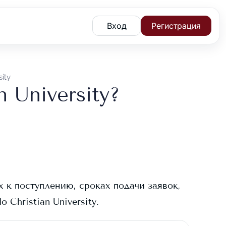
Вход
Регистрация
sity
 University?
х к поступлению, сроках подачи заявок,
o Christian University
.