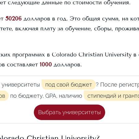
ет следующие данные по стоимости обучения.
ет
50206
долларов в год. Это общая сумма, на ко
тете, включая плату за обучение, сборы, прожив
ских программах в
Colorado Christian University
в 
ов составляет
1000
долларов.
 университеты
под свой бюджет
? После регист
ов
по бюджету, GPA, наличию
стипендий и грант
Выбрать университеты
lorado Christian University
?