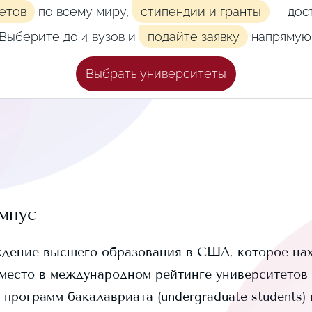
етов
по всему миру,
стипендии и гранты
— дост
Выберите до 4 вузов и
подайте заявку
напрямую
Выбрать университеты
мпус
дение высшего образования в США, которое нах
место в международном рейтинге университетов Q
 программ бакалавриата (undergraduate students) 