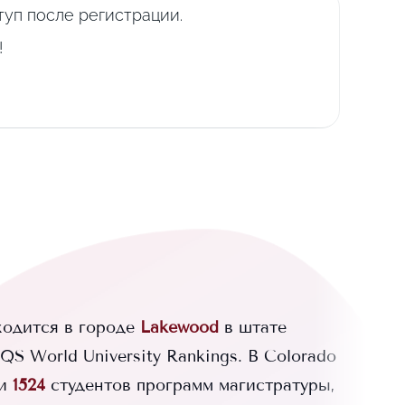
уп после регистрации.
!
одится в городе
Lakewood
в штате
S World University Rankings.
В
Colorado
и
1524
студентов программ магистратуры,