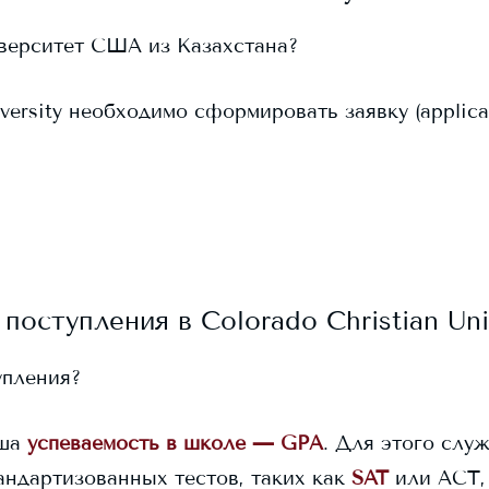
иверситет США из Казахстана?
versity
необходимо сформировать заявку (applicati
 поступления в
Colorado Christian Uni
упления?
ша
успеваемость в школе — GPA
. Для этого служ
андартизованных тестов, таких как
SAT
или ACT,