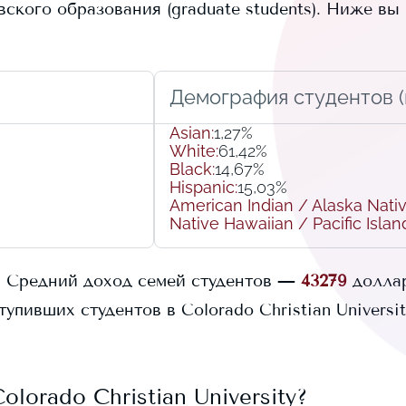
кого образования (graduate students).
Ниже вы 
Демография студентов (r
Asian
:
1,27%
White
:
61,42%
Black
:
14,67%
Hispanic
:
15,03%
American Indian / Alaska Nati
Native Hawaiian / Pacific Islan
.
Средний доход семей студентов —
43279
долла
тупивших студентов в
Colorado Christian Universi
olorado Christian University
?