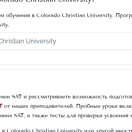
мм обучения в
Colorado Christian University
. Прог
sity
.
ristian University
амен SAT и рассматриваете возможность подготов
T
от наших преподавателей. Пробные уроки вклю
амена SAT, а также тесты для проверки усвоения 
я в
Colorado Christian University
или другой иност