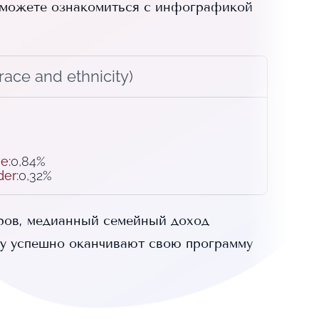
можете ознакомиться с инфографикой
ace and ethnicity)
ve
:
0,84%
der
:
0,32%
ров, медианный семейный доход
ty
успешно оканчивают свою программу