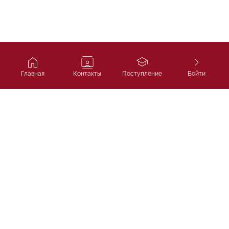
Главная
Контакты
Поступление
Войти
Ivy Course
Подготовка к SAT, IELTS и
поступлению в лучшие университеты
мира.