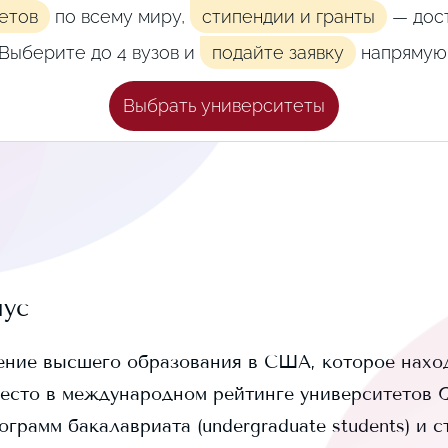
етов
по всему миру,
стипендии и гранты
— дост
Выберите до 4 вузов и
подайте заявку
напрямую
Выбрать университеты
ус
ние высшего образования в США, которое наход
есто в международном рейтинге университетов QS
ограмм бакалавриата (undergraduate students) и
с