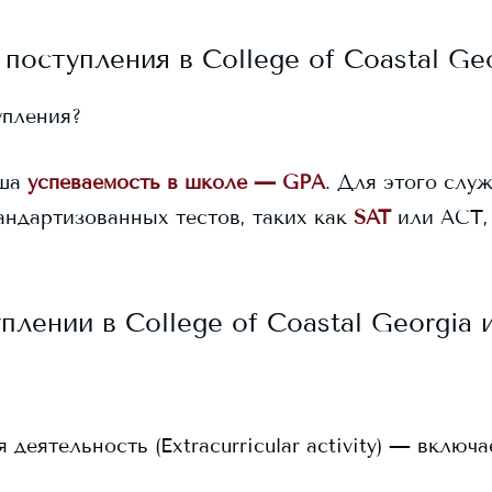
 поступления в
College of Coastal Ge
упления?
ша
успеваемость в школе — GPA
. Для этого служ
андартизованных тестов, таких как
SAT
или ACT,
уплении в
College of Coastal Georgia
и
еятельность (Extracurricular activity) — включ