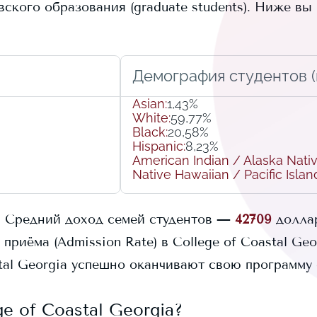
кого образования (graduate students).
Ниже вы 
Демография студентов (r
Asian
:
1,43%
White
:
59,77%
Black
:
20,58%
Hispanic
:
8,23%
American Indian / Alaska Nati
Native Hawaiian / Pacific Islan
.
Средний доход семей студентов —
42709
долла
 приёма (Admission Rate) в
College of Coastal Geo
tal Georgia
успешно оканчивают свою программу 
ge of Coastal Georgia
?