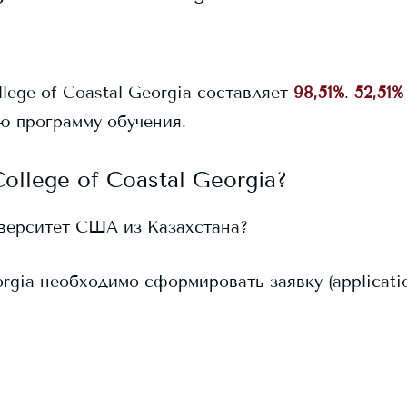
llege of Coastal Georgia
составляет
98,51%
.
52,51%
ю программу обучения.
College of Coastal Georgia
?
иверситет США из Казахстана?
orgia
необходимо сформировать заявку (application