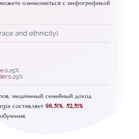
можете ознакомиться с инфографикой
ace and ethnicity)
ve
:
0,25%
der
:
0,29%
ров, медианный семейный доход
rgia
составляет
98,51%
.
52,51%
обучения.