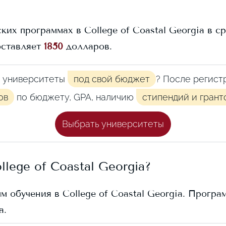
ских программах в
College of Coastal Georgia
в ср
оставляет
1850
долларов.
 университеты
под свой бюджет
? После регист
ов
по бюджету, GPA, наличию
стипендий и грант
Выбрать университеты
llege of Coastal Georgia
?
мм обучения в
College of Coastal Georgia
. Програ
a
.