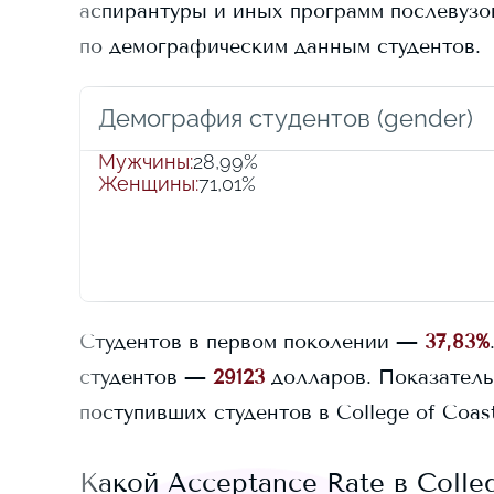
аспирантуры и иных программ послевузовс
по демографическим данным студентов.
Демография студентов (gender)
Мужчины
:
28,99%
Женщины
:
71,01%
Студентов в первом поколении —
37,83%
студентов —
29123
долларов.
Показатель
поступивших студентов в
College of Coas
Какой Acceptance Rate в
Colle