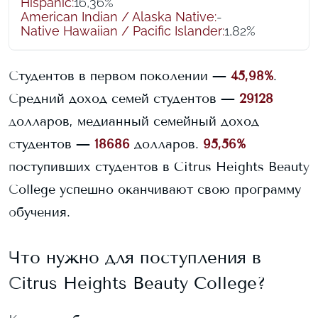
Hispanic
:
16,36%
American Indian / Alaska Native
:
-
Native Hawaiian / Pacific Islander
:
1,82%
Студентов в первом поколении —
45,98%
.
Средний доход семей студентов —
29128
долларов, медианный семейный доход
студентов —
18686
долларов.
95,56%
поступивших студентов в
Citrus Heights Beauty
College
успешно оканчивают свою программу
обучения.
Что нужно для поступления в
Citrus Heights Beauty College
?