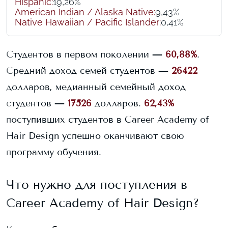
Hispanic
:
19,26%
American Indian / Alaska Native
:
9,43%
Native Hawaiian / Pacific Islander
:
0,41%
Студентов в первом поколении —
60,88%
.
Средний доход семей студентов —
26422
долларов, медианный семейный доход
студентов —
17526
долларов.
62,43%
поступивших студентов в
Career Academy of
Hair Design
успешно оканчивают свою
программу обучения.
Что нужно для поступления в
Career Academy of Hair Design
?