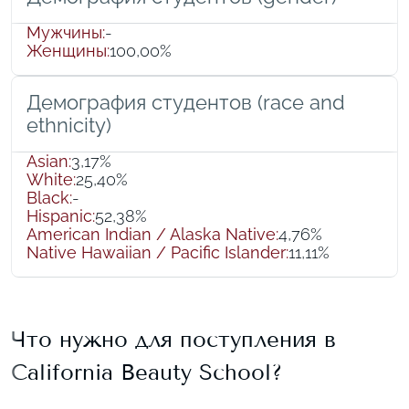
Мужчины
:
-
Женщины
:
100,00%
Демография студентов (race and
ethnicity)
Asian
:
3,17%
White
:
25,40%
Black
:
-
Hispanic
:
52,38%
American Indian / Alaska Native
:
4,76%
Native Hawaiian / Pacific Islander
:
11,11%
Что нужно для поступления в
California Beauty School
?