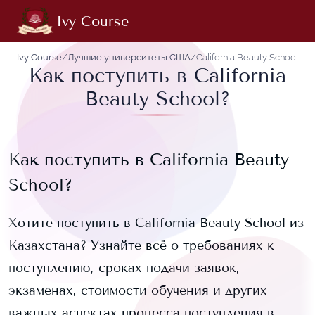
Ivy Course
Ivy Course
/
Лучшие университеты США
/
California Beauty School
Как поступить в California
Beauty School?
Как поступить в
California Beauty
School
?
Хотите поступить в
California Beauty School
из
Казахстана? Узнайте всё о требованиях к
поступлению, сроках подачи заявок,
экзаменах, стоимости обучения и других
важных аспектах процесса поступления в