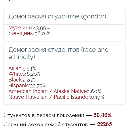
Демография студентов (gender)
Мужчины
:
43,99%
Женщины
:
56,01%
Демография студентов (race and
ethnicity)
Asian
:
5,53%
White
:
48,20%
Black
:
2,25%
Hispanic
:
33,73%
American Indian / Alaska Native
:
1,60%
Native Hawaiian / Pacific Islander
:
0,19%
Студентов в первом поколении —
50,86%
.
Средний доход семей студентов —
22265