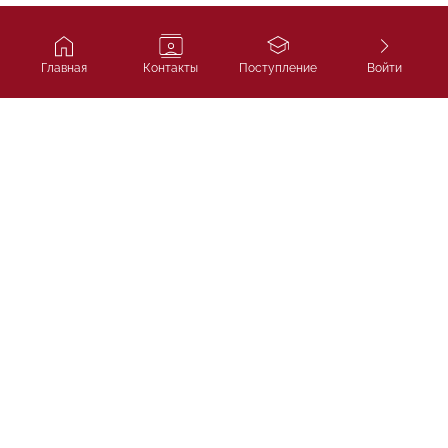
Главная
Контакты
Поступление
Войти
Ivy Course
Подготовка к SAT, IELTS и
поступлению в лучшие университеты
мира.
ТОО «Ivycourse.kz»
г. Алматы, Бостандыкский район, проспект Аль-
Фараби, дом 13, блок 1Б, офис 306
НАВИГАЦИЯ