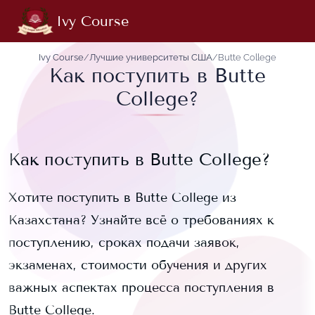
Ivy Course
Ivy Course
/
Лучшие университеты США
/
Butte College
Как поступить в Butte
College?
Как поступить в
Butte College
?
Хотите поступить в
Butte College
из
Казахстана? Узнайте всё о требованиях к
поступлению, сроках подачи заявок,
экзаменах, стоимости обучения и других
важных аспектах процесса поступления в
Butte College
.