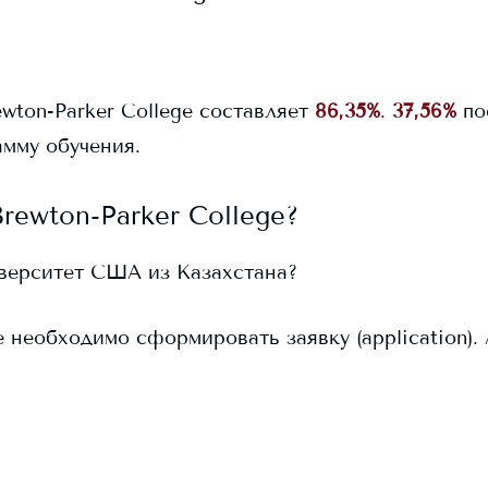
ewton-Parker College
составляет
86,35%
.
37,56%
по
мму обучения.
Brewton-Parker College
?
иверситет США из Казахстана?
e
необходимо сформировать заявку (application). 