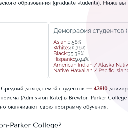
кого образования (graduate students).
Ниже вы 
Демография студентов (r
Asian
:
0,58%
White
:
45,76%
Black
:
35,38%
Hispanic
:
9,94%
American Indian / Alaska Nati
Native Hawaiian / Pacific Islan
Средний доход семей студентов —
43910
доллар
приёма (Admission Rate) в
Brewton-Parker College
но оканчивают свою программу обучения.
on-Parker College
?