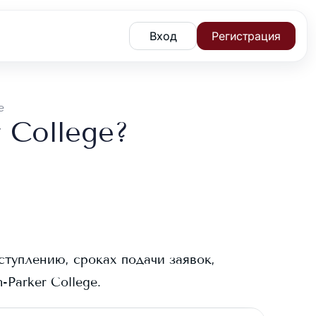
Вход
Регистрация
e
 College?
ступлению, сроках подачи заявок,
-Parker College
.