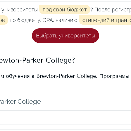
 университеты
под свой бюджет
? После регист
ов
по бюджету, GPA, наличию
стипендий и грант
Выбрать университеты
ewton-Parker College
?
мм обучения в
Brewton-Parker College
. Программы
arker College