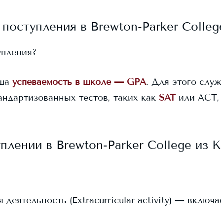
 поступления в
Brewton-Parker Colleg
упления?
ша
успеваемость в школе — GPA
. Для этого служ
андартизованных тестов, таких как
SAT
или ACT,
уплении в
Brewton-Parker College
из К
еятельность (Extracurricular activity) — включ