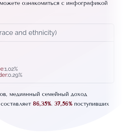
можете ознакомиться с инфографикой
ace and ethnicity)
ve
:
1,02%
der
:
0,29%
ов, медианный семейный доход
составляет
86,35%
.
37,56%
поступивших