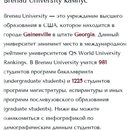
Brenau University
кампус
Brenau University
— это учреждение высшего
образования в США, которое находится в
городе
Gainesville
в штате
Georgia
. Данный
университет занимает
место в международном
рейтинге университетов QS World University
Rankings.
В
Brenau University
учатся
981
студентов программ бакалавриата
(undergraduate students) и
1225
студентов
программ магистратуры, аспирантуры и иных
программ послевузовского образования
(graduate students).
Ниже вы можете
ознакомиться с инфографикой по
демографическим данным студентов.