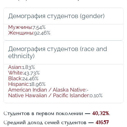
Демография студентов (gender)
Мужчины
:
7,54%
Женщины
:
92,46%
Демография студентов (race and
ethnicity)
Asian
:
1,83%
White
:
43,73%
Black
:
24,46%
Hispanic
:
18,96%
American Indian / Alaska Native
:
-
Native Hawaiian / Pacific Islander
:
0,10%
Студентов в первом поколении —
40,32%
.
Средний доход семей студентов —
41657