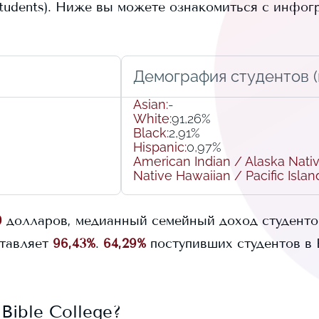
udents).
Ниже вы можете ознакомиться с инфог
Демография студентов (r
Asian
:
-
White
:
91,26%
Black
:
2,91%
Hispanic
:
0,97%
American Indian / Alaska Nati
Native Hawaiian / Pacific Islan
9
долларов, медианный семейный доход студент
тавляет
96,43%
.
64,29%
поступивших студентов в
 Bible College
?