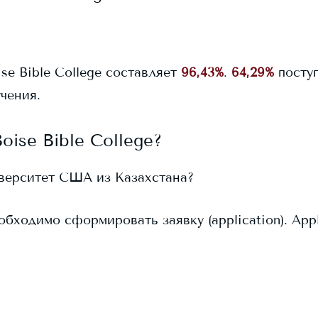
se Bible College
составляет
96,43%
.
64,29%
посту
чения.
oise Bible College
?
иверситет США из Казахстана?
бходимо сформировать заявку (application). App