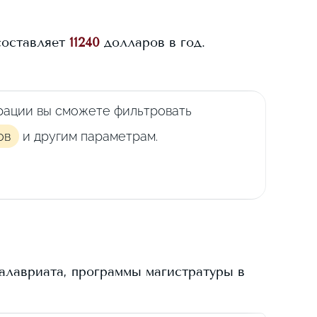
составляет
11240
долларов в год.
рации вы сможете фильтровать
ов
и другим параметрам.
алавриата, программы магистратуры в