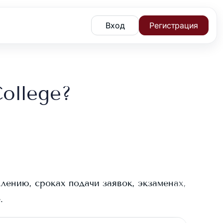
Вход
Регистрация
College?
лению, сроках подачи заявок, экзаменах,
e
.