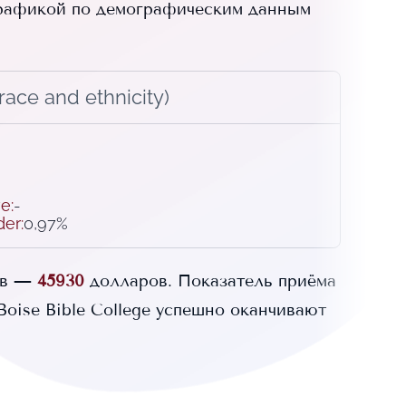
рафикой по демографическим данным
ace and ethnicity)
ve
:
-
der
:
0,97%
ов —
45930
долларов.
Показатель приёма
Boise Bible College
успешно оканчивают