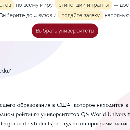
етов
по всему миру,
стипендии и гранты
— дост
Выберите до 4 вузов и
подайте заявку
напрямую
Выбрать университеты
.edu/
сшего образования в США, которое находится в
дном рейтинге университетов QS World Universit
ergraduate students) и
студентов программ магис