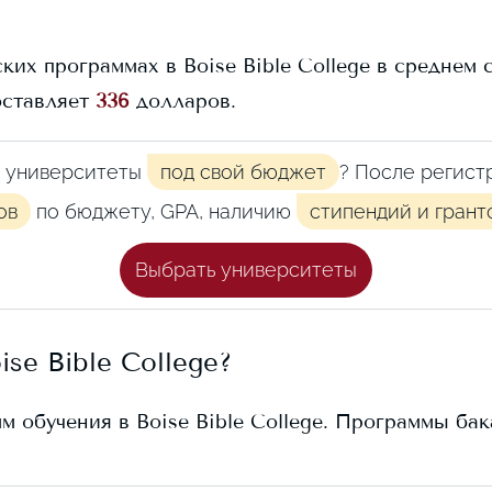
ских программах в
Boise Bible College
в среднем 
оставляет
336
долларов.
 университеты
под свой бюджет
? После регист
ов
по бюджету, GPA, наличию
стипендий и грант
Выбрать университеты
ise Bible College
?
мм обучения в
Boise Bible College
. Программы бак