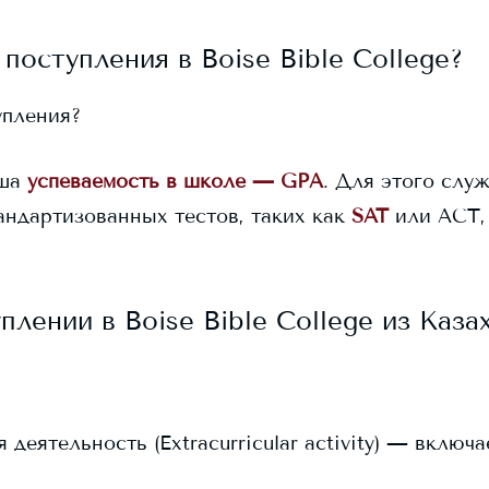
 поступления в
Boise Bible College
?
упления?
ша
успеваемость в школе — GPA
. Для этого служ
андартизованных тестов, таких как
SAT
или ACT,
уплении в
Boise Bible College
из Каза
еятельность (Extracurricular activity) — включ