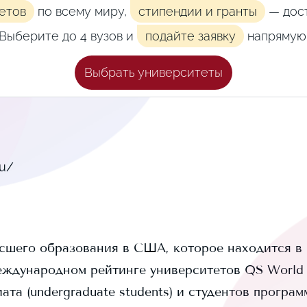
етов
по всему миру,
стипендии и гранты
— дост
Выберите до 4 вузов и
подайте заявку
напрямую
Выбрать университеты
du/
сшего образования в США, которое находится в
еждународном рейтинге университетов QS World U
та (undergraduate students) и
студентов програм