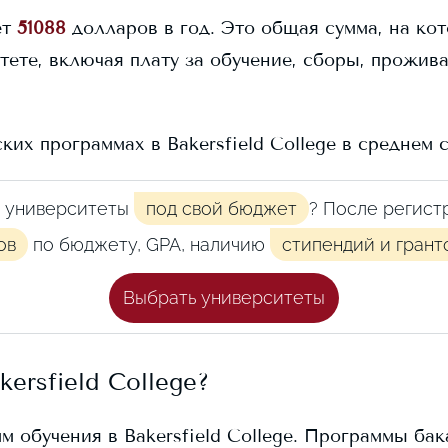
ет
51088
долларов в год. Это общая сумма, на ко
тете, включая плату за обучение, сборы, прожив
ских программах в
Bakersfield College
в среднем с
 университеты
под свой бюджет
? После регист
ов
по бюджету, GPA, наличию
стипендий и грант
Выбрать университеты
kersfield College
?
мм обучения в
Bakersfield College
. Программы бак