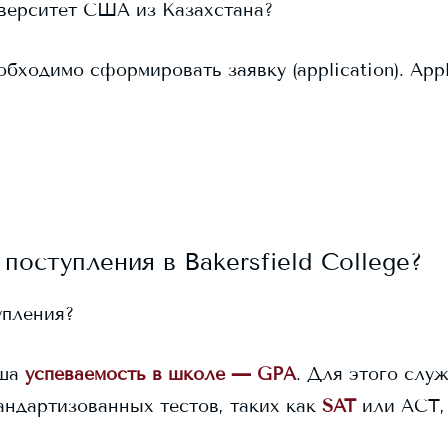
иверситет США из Казахстана?
бходимо сформировать заявку (application). Appl
 поступления в
Bakersfield College
?
упления?
ша
успеваемость в школе — GPA
. Для этого служ
андартизованных тестов, таких как
SAT
или ACT,