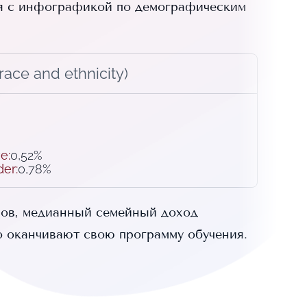
я с инфографикой по демографическим
ace and ethnicity)
ve
:
0,52%
der
:
0,78%
ов, медианный семейный доход
 оканчивают свою программу обучения.