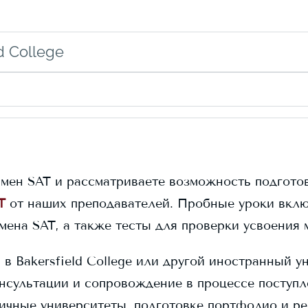
d College
амен SAT и рассматриваете возможность подготов
T
от наших преподавателей. Пробные уроки вклю
амена SAT, а также тесты для проверки усвоения 
я в
Bakersfield College
или другой иностранный ун
нсультации и сопровождение в процессе поступ
личные университеты, подготовке портфолио и ре