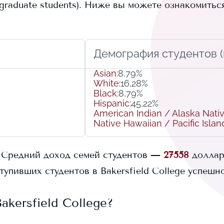
raduate students).
Ниже вы можете ознакомитьс
Демография студентов (r
Asian
:
8,79%
White
:
16,28%
Black
:
8,79%
Hispanic
:
45,22%
American Indian / Alaska Nati
Native Hawaiian / Pacific Islan
Средний доход семей студентов —
27558
доллар
тупивших студентов в
Bakersfield College
успешно
akersfield College
?