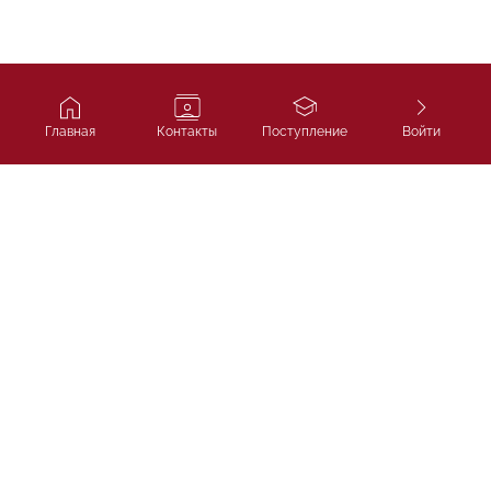
Главная
Контакты
Поступление
Войти
Ivy Course
Подготовка к SAT, IELTS и
поступлению в лучшие университеты
мира.
ТОО «Ivycourse.kz»