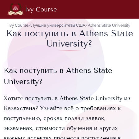
Ivy Course
Ivy Course
/
Лучшие университеты США
/
Athens State University
Как поступить в Athens State
University?
Как поступить в
Athens State
University
?
Хотите поступить в
Athens State University
из
Казахстана? Узнайте всё о требованиях к
поступлению, сроках подачи заявок,
экзаменах, стоимости обучения и других
важных аспектах процесса поступления в