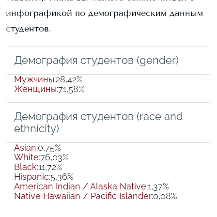
инфографикой по демографическим данным
студентов.
Демография студентов (gender)
Мужчины
:
28,42%
Женщины
:
71,58%
Демография студентов (race and
ethnicity)
Asian
:
0,75%
White
:
76,03%
Black
:
11,72%
Hispanic
:
5,36%
American Indian / Alaska Native
:
1,37%
Native Hawaiian / Pacific Islander
:
0,08%