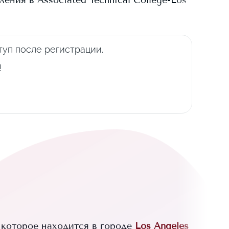
пления в
Associated Technical College-Los
уп после регистрации.
!
которое находится в городе
Los Angeles