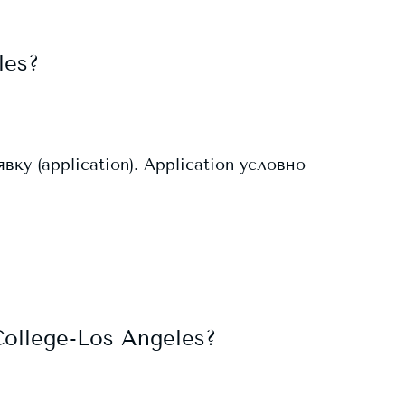
les
?
у (application). Application условно
College-Los Angeles
?