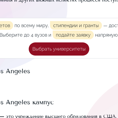
учения и других важных аспектах процесса посту
етов
по всему миру,
стипендии и гранты
— дост
Выберите до 4 вузов и
подайте заявку
напрямую
Выбрать университеты
os Angeles
os Angeles
кампус
— это учреждение высшего образования в США, 