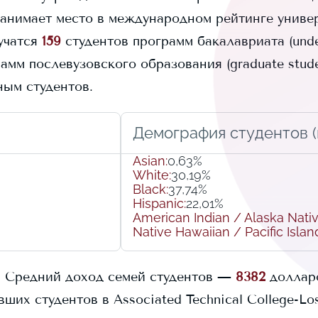
занимает
место в международном рейтинге универс
учатся
159
студентов программ бакалавриата (unde
мм послевузовского образования (graduate stude
ым студентов.
Демография студентов (r
Asian
:
0,63%
White
:
30,19%
Black
:
37,74%
Hispanic
:
22,01%
American Indian / Alaska Nati
Native Hawaiian / Pacific Islan
.
Средний доход семей студентов —
8382
доллар
вших студентов в
Associated Technical College-Lo