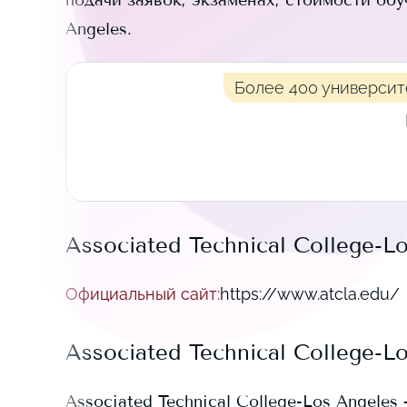
подачи заявок, экзаменах, стоимости об
Angeles
.
Более 400 университ
Associated Technical College-L
Официальный сайт
:
https://www.atcla.edu/
Associated Technical College-L
Associated Technical College-Los Angeles