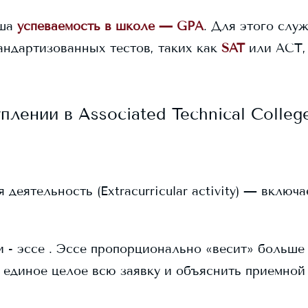
ша
успеваемость в школе — GPA
. Для этого служ
андартизованных тестов, таких как
SAT
или ACT,
уплении в
Associated Technical Colleg
еятельность (Extracurricular activity) — включ
 - эссе . Эссе пропорционально «весит» больше в
 единое целое всю заявку и объяснить приемной