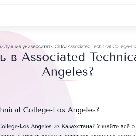
e
/
Лучшие университеты США
/
Associated Technical College-L
 в Associated Technic
Angeles?
hnical College-Los Angeles
?
College-Los Angeles
из Казахстана? Узнайте всё о