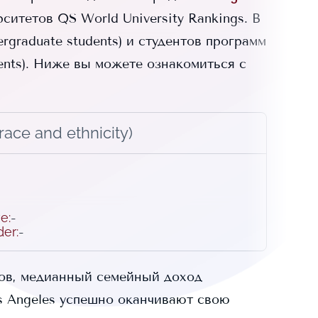
итетов QS World University Rankings.
В
rgraduate students) и
студентов программ
nts).
Ниже вы можете ознакомиться с
ace and ethnicity)
ve
:
-
der
:
-
ов, медианный семейный доход
s Angeles
успешно оканчивают свою