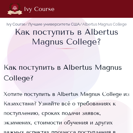
Ivy Course
Ivy Course
/
Лучшие университеты США
/
Albertus Magnus College
Как поступить в Albertus
Magnus College?
Как поступить в
Albertus Magnus
College
?
Хотите поступить в
Albertus Magnus College
из
Казахстана? Узнайте всё о требованиях к
поступлению, сроках подачи заявок,
экзаменах, стоимости обучения и других
важных аспектах процесса поступления в