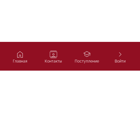
Главная
Контакты
Поступление
Войти
Ivy Course
Подготовка к SAT, IELTS и