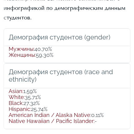
инфографикой по демографическим данным
студентов.
Демография студентов (gender)
Мужчины
:
40,70%
Женщины
:
59,30%
Демография студентов (race and
ethnicity)
Asian
:
1,59%
White
:
35,71%
Black
:
27,32%
Hispanic
:
25,74%
American Indian / Alaska Native
:
0,11%
Native Hawaiian / Pacific Islander
:
-