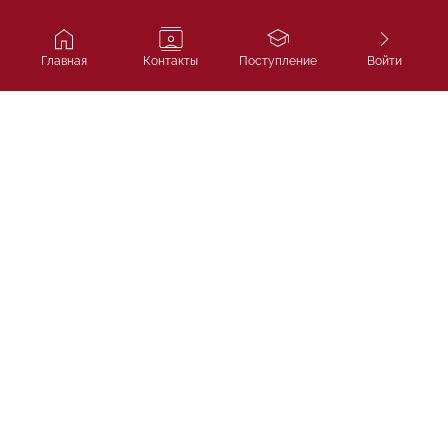
Главная
Контакты
Поступление
Войти
Ivy Course
Подготовка к SAT, IELTS и
поступлению в лучшие университеты
мира.
ТОО «Ivycourse.kz»
г. Алматы, Бостандыкский район, проспект Аль-
Фараби, дом 13, блок 1Б, офис 306
НАВИГАЦИЯ